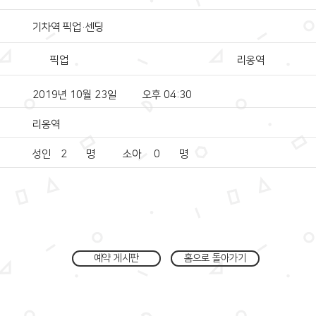
기차역 픽업·센딩
픽업
리옹역
2019년 10월 23일
오후 04:30
리옹역
성인
2
명
소아
0
명
예약 게시판
홈으로 돌아가기