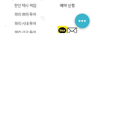
한인 택시·픽업
예약 신청
파리 쁘띠 투어
파리 시내 투어
파리 근교 투어
​등록상호: 파리 준 PARIS JUN
한국내 등록 번호​:
605-12-31408
서울시 금천구 가산디지털1로 149, B동 3층 305A-12호
(가산동, 신한이노플렉스)
사업자등록증
​관광사업등록증
공제기획여행보증서
​통신판매업신고증
​등록상호: PARIS JUN
프랑스내 등록 번호​:
822 730 149
R.C.S
86, rue Olivier De Serres 75015 Paris
사업자등록증