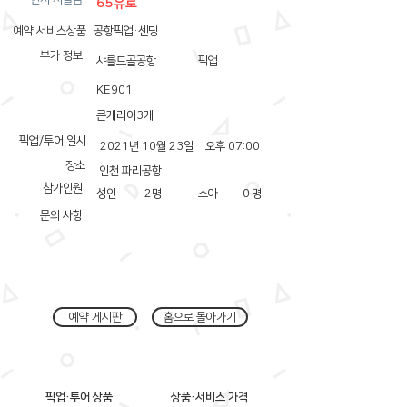
65유로
예약 서비스상품
공항픽업·센딩
부가 정보
샤를드골공항
픽업
KE901
큰캐리어3개
픽업/투어 일시
2021년 10월 23일
오후 07:00
장소
인천 파리공항
참가인원
성인
2
명
소아
0
명
문의 사항
예약 게시판
홈으로 돌아가기
픽업·투어 상품
상품·서비스 가격