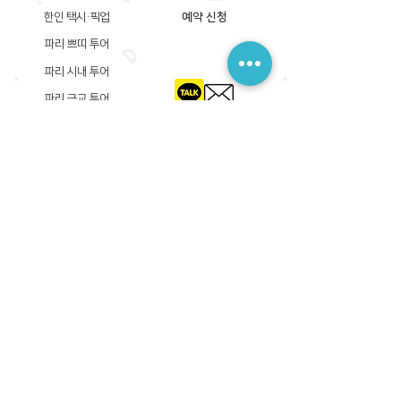
한인 택시·픽업
예약 신청
파리 쁘띠 투어
파리 시내 투어
파리 근교 투어
​등록상호: 파리 준 PARIS JUN
한국내 등록 번호​:
605-12-31408
서울시 금천구 가산디지털1로 149, B동 3층 305A-12호
(가산동, 신한이노플렉스)
사업자등록증
​관광사업등록증
공제기획여행보증서
​통신판매업신고증
​등록상호: PARIS JUN
프랑스내 등록 번호​:
822 730 149
R.C.S
86, rue Olivier De Serres 75015 Paris
사업자등록증