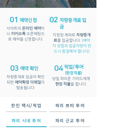
01
02
​예약신청
차량중개료 입
금
사이트의
온라인 예약
이
나
카카오톡
오픈채팅으
지정된 계좌로
차량중개
로
예약을 신청합니다.
료
를 입금합니다.
(예약
자 성함과 입금자명이 반
드시 동일해야 합니다)
픽업/투어
03
04
예약 확인
(현장 직불)
​차량중개료 입금이 확인
당일 파리준 가이드에게
되면
예약확정 이메일
이
현장 직불
을 합니다.
발송됩니다
.
한인 택시/픽업
파리 쁘띠 투어
파리 시내 투어
파리 근교 투어