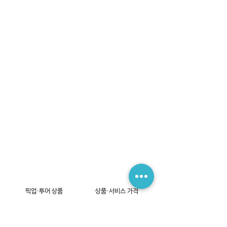
픽업·투어 상품
상품·서비스 가격
한인 택시·픽업
예약 신청
파리 쁘띠 투어