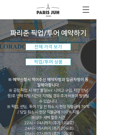
파리준 픽업/투어 예약하기
전체 가격 보기
픽업/투어 상품
※ 예약신청시 적어주신 예약자명과 입금자명이 동
일해야합니다.
※ 공항 픽업 시 개인 볼일(ex: 나비고 구입, 지인 만남
등)로 인해 미팅 시간이 지체될 경우 추가 비용이 발생될
수 있습니다.
※ 픽업, 센딩, 투어 1일 전 취소 시 현장 직불금에 70%
/ 당일 취소 시 현장 직불금에 100% 지불
※심야. 새벽 할증 시간
22시 ~ 24시까지 (추가 10유로)
24시~ 05시까지 (추가 20유로)
05시~ 07시까지 (추가 10유로)