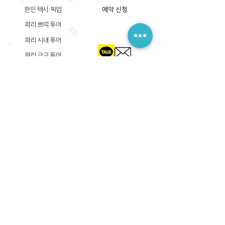
한인 택시·픽업
예약 신청
파리 쁘띠 투어
파리 시내 투어
파리 근교 투어
​등록상호: 파리 준 PARIS JUN
한국내 등록 번호​:
605-12-31408
서울시 금천구 가산디지털1로 149, B동 3층 305A-12호
(가산동, 신한이노플렉스)
사업자등록증
​관광사업등록증
공제기획여행보증서
​통신판매업신고증
​등록상호: PARIS JUN
프랑스내 등록 번호​:
822 730 149
R.C.S
86, rue Olivier De Serres 75015 Paris
사업자등록증