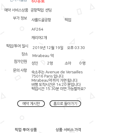
60유로
예약 서비스상품
공항픽업·센딩
부가 정보
샤를드골공항
픽업
AF264
캐리어2개
픽업/투어 일시
2019년 12월 19일
오후 03:30
장소
Mirabeau 역
참가인원
성인
2
명
소아
0
명
문의 사항
숙소주는 Avenue de Versailles
75016 Paris 입니다.
Mirabeau역 까지 가면 됩니다.
비행 도착시간은 14:20 분입니다.
픽업시간 15:30분 이면 가능할까요?
예약 게시판
홈으로 돌아가기
픽업·투어 상품
상품·서비스 가격