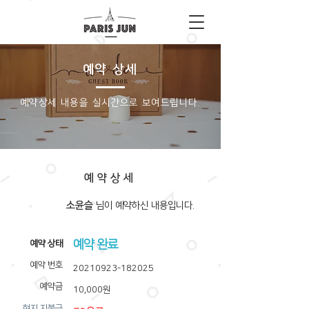
예약 상세
​예약상세 내용을 실시간으로 보여드립니다.
예약상세
소윤슬
​님이 예약하신 내용입니다.
예약 완료
​예약 상태
예약 번호
20210923-182025
예약금
10,000원
​현지 지불금