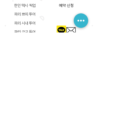
한인 택시·픽업
예약 신청
파리 쁘띠 투어
파리 시내 투어
파리 근교 투어
​등록상호: 파리 준 PARIS JUN
한국내 등록 번호​:
605-12-31408
서울시 금천구 가산디지털1로 149, B동 3층 305A-12호
(가산동, 신한이노플렉스)
사업자등록증
​관광사업등록증
공제기획여행보증서
​통신판매업신고증
​등록상호: PARIS JUN
프랑스내 등록 번호​:
822 730 149
R.C.S
86, rue Olivier De Serres 75015 Paris
사업자등록증