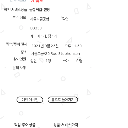
70유로
예약 서비스상품
공항픽업·센딩
부가 정보
샤를드골공항
픽업
LO333
캐리어 1개, 짐 1개
픽업/투어 일시
2021년 9월 23일
오후 11:30
장소
샤를드골/20 Rue Stephenson
참가인원
성인
1
명
소아
0
명
문의 사항
예약 게시판
홈으로 돌아가기
픽업·투어 상품
상품·서비스 가격