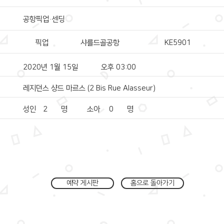
공항픽업·센딩
픽업
샤를드골공항
KE5901
2020년 1월 15일
오후 03:00
레지던스 샹드 마르스 (2 Bis Rue Alasseur)
성인
2
명
소아
0
명
예약 게시판
홈으로 돌아가기