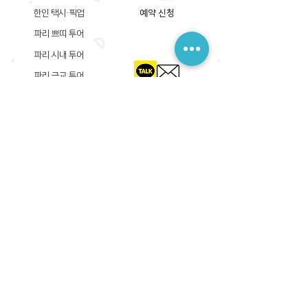
한인 택시·픽업
예약 신청
파리 쁘띠 투어
파리 시내 투어
파리 근교 투어
​등록상호: 파리 준 PARIS JUN
한국내 등록 번호​:
605-12-31408
서울시 금천구 가산디지털1로 149, B동 3층 305A-12호
(가산동, 신한이노플렉스)
사업자등록증
​관광사업등록증
공제기획여행보증서
​통신판매업신고증
​등록상호: PARIS JUN
프랑스내 등록 번호​:
822 730 149
R.C.S
86, rue Olivier De Serres 75015 Paris
사업자등록증