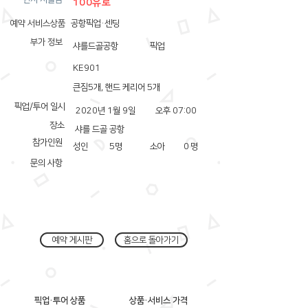
100유로
예약 서비스상품
공항픽업·센딩
부가 정보
샤를드골공항
픽업
KE901
큰짐5개, 핸드 케리어 5개
픽업/투어 일시
2020년 1월 9일
오후 07:00
장소
샤를 드골 공항
참가인원
성인
5
명
소아
0
명
문의 사항
예약 게시판
홈으로 돌아가기
픽업·투어 상품
상품·서비스 가격