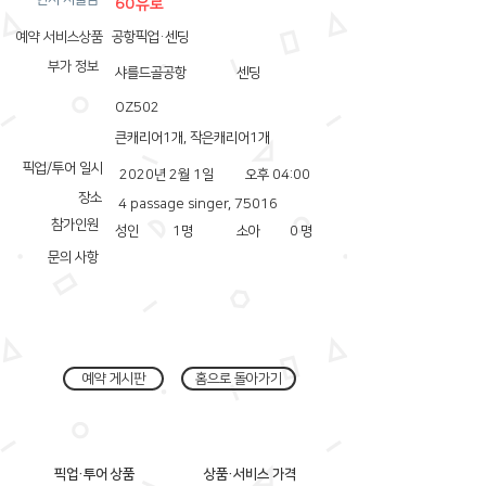
60유로
예약 서비스상품
공항픽업·센딩
부가 정보
샤를드골공항
센딩
OZ502
큰캐리어1개, 작은캐리어1개
픽업/투어 일시
2020년 2월 1일
오후 04:00
장소
4 passage singer, 75016
참가인원
성인
1
명
소아
0
명
문의 사항
예약 게시판
홈으로 돌아가기
픽업·투어 상품
상품·서비스 가격