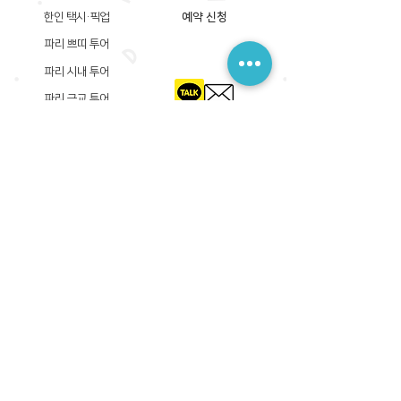
한인 택시·픽업
예약 신청
파리 쁘띠 투어
파리 시내 투어
파리 근교 투어
​등록상호: 파리 준 PARIS JUN
한국내 등록 번호​:
605-12-31408
서울시 금천구 가산디지털1로 149, B동 3층 305A-12호
(가산동, 신한이노플렉스)
사업자등록증
​관광사업등록증
공제기획여행보증서
​통신판매업신고증
​등록상호: PARIS JUN
프랑스내 등록 번호​:
822 730 149
R.C.S
86, rue Olivier De Serres 75015 Paris
사업자등록증