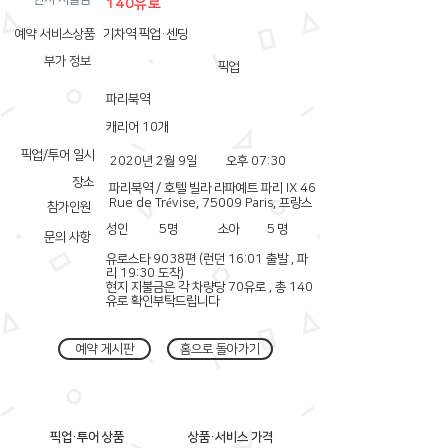
140유로
예약 서비스상품
기차역 픽업·센딩
부가 정보
픽업
파리북역
캐리어 10개
픽업/투어 일시
2020년 2월 9일
오후 07:30
장소
파리북역 / 호텔 빌라 라파예트 파리 IX 46
Rue de Trévise, 75009 Paris, 프랑스
참가인원
성인
5
명
소아
5
명
문의 사항
유로스타 9038편 (런던 16:01 출발 , 파
리 19:30 도착)
현지 지불금은 각 차량당 70유로 , 총 140
유로 확인부탁드립니다
예약 게시판
홈으로 돌아가기
픽업·투어 상품
상품·서비스 가격