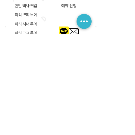
한인 택시·픽업
예약 신청
파리 쁘띠 투어
파리 시내 투어
파리 근교 투어
​등록상호: 파리 준 PARIS JUN
한국내 등록 번호​:
605-12-31408
서울시 금천구 가산디지털1로 149, B동 3층 305A-12호
(가산동, 신한이노플렉스)
사업자등록증
​관광사업등록증
공제기획여행보증서
​통신판매업신고증
​등록상호: PARIS JUN
프랑스내 등록 번호​:
822 730 149
R.C.S
86, rue Olivier De Serres 75015 Paris
사업자등록증