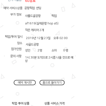
60유로
예약 서비스상품
공항픽업·센딩
부가 정보
샤를드골공항
픽업
af1619(실제운항 hop a5)
작은 캐리어 2개
픽업/투어 일시
2019년 12월 23일
오후 02:00
장소
샤골드공항
참가인원
성인
2
명
소아
0
명
문의 사항
1시 30분 도착으로 2시쯤 나올 것으로 예
상
예약 게시판
홈으로 돌아가기
픽업·투어 상품
상품·서비스 가격