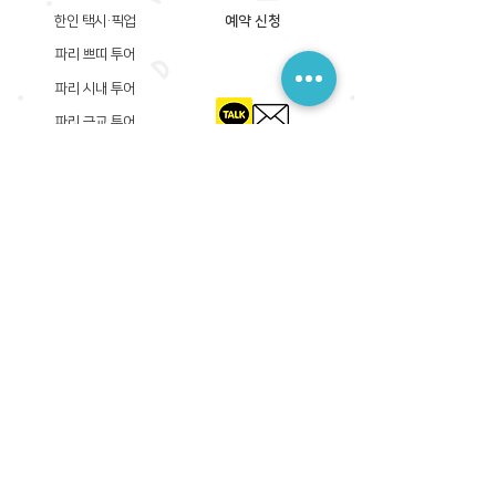
한인 택시·픽업
예약 신청
파리 쁘띠 투어
파리 시내 투어
파리 근교 투어
​등록상호: 파리 준 PARIS JUN
한국내 등록 번호​:
605-12-31408
서울시 금천구 가산디지털1로 149, B동 3층 305A-12호
(가산동, 신한이노플렉스)
사업자등록증
​관광사업등록증
공제기획여행보증서
​통신판매업신고증
​등록상호: PARIS JUN
프랑스내 등록 번호​:
822 730 149
R.C.S
86, rue Olivier De Serres 75015 Paris
사업자등록증