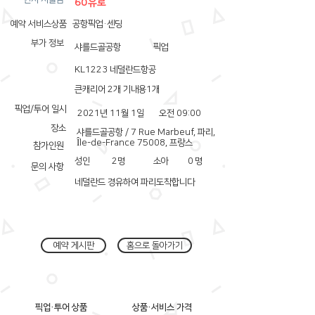
60유로
예약 서비스상품
공항픽업·센딩
부가 정보
샤를드골공항
픽업
KL1223 네덜란드항공
큰캐리어 2개 기내용1개
픽업/투어 일시
2021년 11월 1일
오전 09:00
장소
샤를드골공항 / 7 Rue Marbeuf, 파리,
Île-de-France 75008, 프랑스
참가인원
성인
2
명
소아
0
명
문의 사항
네덜란드 경유하여 파리도착합니다
예약 게시판
홈으로 돌아가기
픽업·투어 상품
상품·서비스 가격