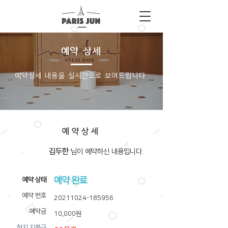
예약 상세
​예약상세 내용을 실시간으로 보여드립니다.
예약상세
김두한
​님이 예약하신 내용입니다.
예약 완료
​예약 상태
예약 번호
20211024-185956
예약금
10,000원
​현지 지불금