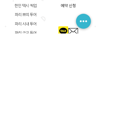
한인 택시·픽업
예약 신청
파리 쁘띠 투어
파리 시내 투어
파리 근교 투어
​등록상호: 파리 준 PARIS JUN
한국내 등록 번호​:
605-12-31408
서울시 금천구 가산디지털1로 149, B동 3층 305A-12호
(가산동, 신한이노플렉스)
사업자등록증
​관광사업등록증
공제기획여행보증서
​통신판매업신고증
​등록상호: PARIS JUN
프랑스내 등록 번호​:
822 730 149
R.C.S
86, rue Olivier De Serres 75015 Paris
사업자등록증