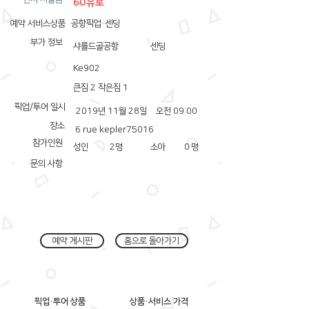
60유로
예약 서비스상품
공항픽업·센딩
부가 정보
샤를드골공항
센딩
Ke902
큰짐 2 작은짐 1
픽업/투어 일시
2019년 11월 28일
오전 09:00
장소
6 rue kepler75016
참가인원
성인
2
명
소아
0
명
문의 사항
예약 게시판
홈으로 돌아가기
픽업·투어 상품
상품·서비스 가격