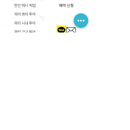
한인 택시·픽업
예약 신청
파리 쁘띠 투어
파리 시내 투어
파리 근교 투어
​등록상호: 파리 준 PARIS JUN
한국내 등록 번호​:
605-12-31408
서울시 금천구 가산디지털1로 149, B동 3층 305A-12호
(가산동, 신한이노플렉스)
사업자등록증
​관광사업등록증
공제기획여행보증서
​통신판매업신고증
​등록상호: PARIS JUN
프랑스내 등록 번호​:
822 730 149
R.C.S
86, rue Olivier De Serres 75015 Paris
사업자등록증