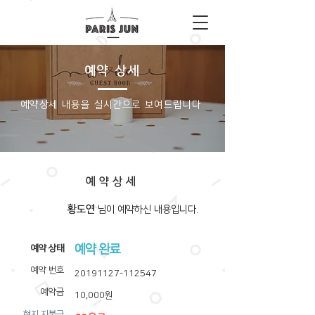
예약 상세
​예약상세 내용을 실시간으로 보여드립니다.
예약상세
황도연
​님이 예약하신 내용입니다.
예약 완료
​예약 상태
예약 번호
20191127-112547
예약금
10,000원
​현지 지불금