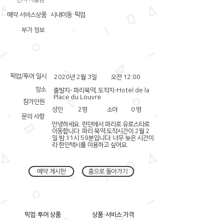
예약 서비스상품
시내이동·픽업
부가 정보
픽업/투어 일시
2020년 2월 3일
오전 12:00
장소
출발지- 파리북역, 도착지-Hotel de la
Place du Louvre
참가인원
성인
2
명
소아
0
명
문의 사항
안녕하세요. 런던에서 파리로 유로스타로
이동합니다. 파리 북역 도착시간이 2월 2
일 밤 11시 59분입니다. 너무 늦은 시간이
라 한인택시를 이용하고 싶어요.
예약 게시판
홈으로 돌아가기
픽업·투어 상품
상품·서비스 가격