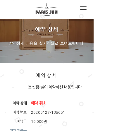
예약 상세
​예약상세 내용을 실시간으로 보여드립니다.
예약상세
문선홍
​님이 예약하신 내용입니다.
예약 취소
​예약 상태
예약 번호
20200127-135651
예약금
10,000원
​현지 지불금