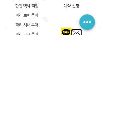
한인 택시·픽업
예약 신청
파리 쁘띠 투어
파리 시내 투어
파리 근교 투어
​등록상호: 파리 준 PARIS JUN
한국내 등록 번호​:
605-12-31408
서울시 금천구 가산디지털1로 149, B동 3층 305A-12호
(가산동, 신한이노플렉스)
사업자등록증
​관광사업등록증
공제기획여행보증서
​통신판매업신고증
​등록상호: PARIS JUN
프랑스내 등록 번호​:
822 730 149
R.C.S
86, rue Olivier De Serres 75015 Paris
사업자등록증