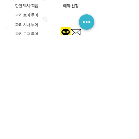
한인 택시·픽업
예약 신청
파리 쁘띠 투어
파리 시내 투어
파리 근교 투어
​등록상호: 파리 준 PARIS JUN
한국내 등록 번호​:
605-12-31408
서울시 금천구 가산디지털1로 149, B동 3층 305A-12호
(가산동, 신한이노플렉스)
사업자등록증
​관광사업등록증
공제기획여행보증서
​통신판매업신고증
​등록상호: PARIS JUN
프랑스내 등록 번호​:
822 730 149
R.C.S
86, rue Olivier De Serres 75015 Paris
사업자등록증