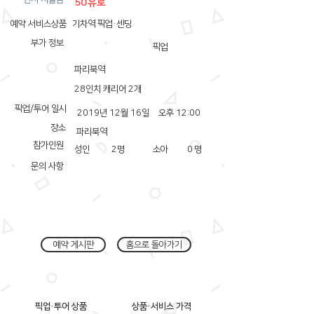
50유로
예약 서비스상품
기차역 픽업·센딩
부가 정보
픽업
파리북역
28인치 캐리어 2개
픽업/투어 일시
2019년 12월 16일
오후 12:00
장소
파리북역
참가인원
성인
2
명
소아
0
명
문의 사항
예약 게시판
홈으로 돌아가기
픽업·투어 상품
상품·서비스 가격