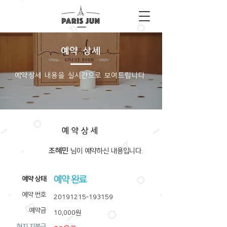
예약 상세
​예약상세 내용을 실시간으로 보여드립니다.
예약상세
조혜민
​님이 예약하신 내용입니다.
예약 완료
​예약 상태
예약 번호
20191215-193159
예약금
10,000원
​현지 지불금