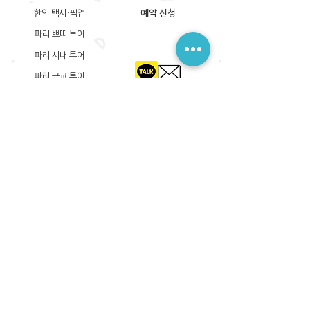
한인 택시·픽업
예약 신청
파리 쁘띠 투어
파리 시내 투어
파리 근교 투어
​등록상호: 파리 준 PARIS JUN
한국내 등록 번호​:
605-12-31408
서울시 금천구 가산디지털1로 149, B동 3층 305A-12호
(가산동, 신한이노플렉스)
사업자등록증
​관광사업등록증
공제기획여행보증서
​통신판매업신고증
​등록상호: PARIS JUN
프랑스내 등록 번호​:
822 730 149
R.C.S
86, rue Olivier De Serres 75015 Paris
사업자등록증