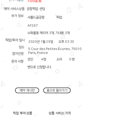
100유로
예약 서비스상품
공항픽업·센딩
부가 정보
샤를드골공항
픽업
AF267
수화물용 캐리어 3개, 기내용 3개
픽업/투어 일시
2020년 1월 29일
오후 03:30
장소
5 Cour des Petites Écuries, 75010
Paris, France
참가인원
성인
4
명
소아
0
명
문의 사항
밴으로 신청합니다.
예약 게시판
홈으로 돌아가기
픽업·투어 상품
상품·서비스 가격