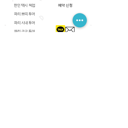
한인 택시·픽업
예약 신청
파리 쁘띠 투어
파리 시내 투어
파리 근교 투어
​등록상호: 파리 준 PARIS JUN
한국내 등록 번호​:
605-12-31408
서울시 금천구 가산디지털1로 149, B동 3층 305A-12호
(가산동, 신한이노플렉스)
사업자등록증
​관광사업등록증
공제기획여행보증서
​통신판매업신고증
​등록상호: PARIS JUN
프랑스내 등록 번호​:
822 730 149
R.C.S
86, rue Olivier De Serres 75015 Paris
사업자등록증