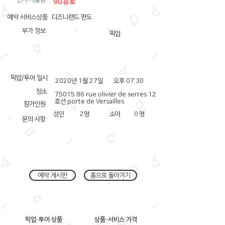
90유로
예약 서비스상품
디즈니랜드 편도
부가 정보
픽업
픽업/투어 일시
2020년 1월 27일
오후 07:30
장소
75015 86
rue olivier de serres 12
호선 porte de Versailles
참가인원
성인
2
명
소아
0
명
문의 사항
예약 게시판
홈으로 돌아가기
픽업·투어 상품
상품·서비스 가격