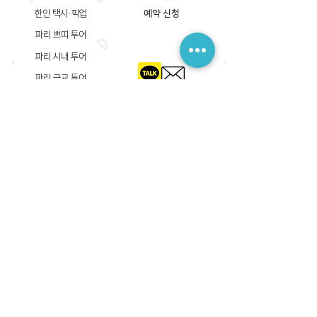
한인 택시·픽업
예약 신청
파리 쁘띠 투어
파리 시내 투어
파리 근교 투어
​등록상호: 파리 준 PARIS JUN
한국내 등록 번호​:
605-12-31408
서울시 금천구 가산디지털1로 149, B동 3층 305A-12호
(가산동, 신한이노플렉스)
사업자등록증
​관광사업등록증
공제기획여행보증서
​통신판매업신고증
​등록상호: PARIS JUN
프랑스내 등록 번호​:
822 730 149
R.C.S
86, rue Olivier De Serres 75015 Paris
사업자등록증