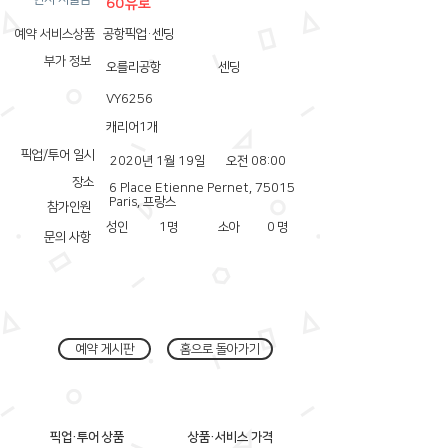
60유로
예약 서비스상품
공항픽업·센딩
부가 정보
오를리공항
센딩
VY6256
캐리어1개
픽업/투어 일시
2020년 1월 19일
오전 08:00
장소
6 Place Etienne Pernet, 75015
Paris, 프랑스
참가인원
성인
1
명
소아
0
명
문의 사항
예약 게시판
홈으로 돌아가기
픽업·투어 상품
상품·서비스 가격