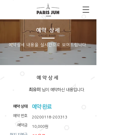
예약 상세
​예약상세 내용을 실시간으로 보여드립니다.
예약상세
최유미
​님이 예약하신 내용입니다.
예약 완료
​예약 상태
예약 번호
20200118-203313
예약금
10,000원
​현지 지불금