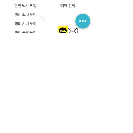
한인 택시·픽업
예약 신청
파리 쁘띠 투어
파리 시내 투어
파리 근교 투어
​등록상호: 파리 준 PARIS JUN
한국내 등록 번호​:
605-12-31408
서울시 금천구 가산디지털1로 149, B동 3층 305A-12호
(가산동, 신한이노플렉스)
사업자등록증
​관광사업등록증
공제기획여행보증서
​통신판매업신고증
​등록상호: PARIS JUN
프랑스내 등록 번호​:
822 730 149
R.C.S
86, rue Olivier De Serres 75015 Paris
사업자등록증