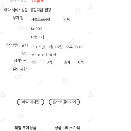
70유로
예약 서비스상품
공항픽업·센딩
부가 정보
샤를드골공항
센딩
Ke902
대형 3개
픽업/투어 일시
2019년 11월 16일
오후 05:00
장소
Astotel hotel
참가인원
성인
3
명
소아
0
명
문의 사항
예약 게시판
홈으로 돌아가기
픽업·투어 상품
상품·서비스 가격