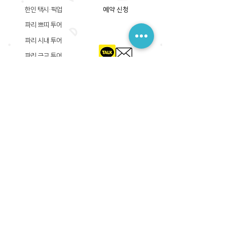
한인 택시·픽업
예약 신청
파리 쁘띠 투어
파리 시내 투어
파리 근교 투어
​등록상호: 파리 준 PARIS JUN
한국내 등록 번호​:
605-12-31408
서울시 금천구 가산디지털1로 149, B동 3층 305A-12호
(가산동, 신한이노플렉스)
사업자등록증
​관광사업등록증
공제기획여행보증서
​통신판매업신고증
​등록상호: PARIS JUN
프랑스내 등록 번호​:
822 730 149
R.C.S
86, rue Olivier De Serres 75015 Paris
사업자등록증