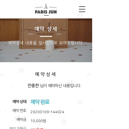
예약 상세
​예약상세 내용을 실시간으로 보여드립니다.
예약상세
안종찬
​님이 예약하신 내용입니다.
예약 완료
​예약 상태
예약 번호
20200109-144024
예약금
10,000원
​현지 지불금