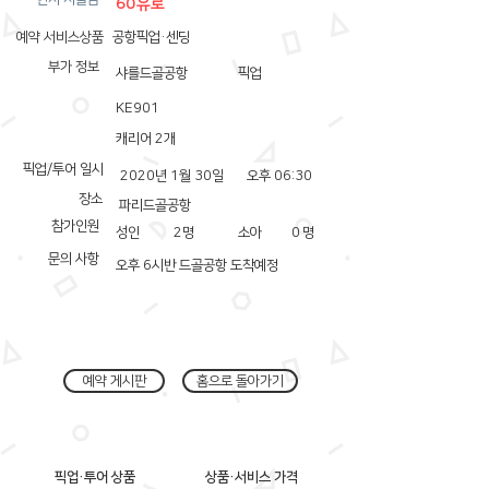
60유로
예약 서비스상품
공항픽업·센딩
부가 정보
샤를드골공항
픽업
KE901
캐리어 2개
픽업/투어 일시
2020년 1월 30일
오후 06:30
장소
파리드골공항
참가인원
성인
2
명
소아
0
명
문의 사항
오후 6시반 드골공항 도착예정
예약 게시판
홈으로 돌아가기
픽업·투어 상품
상품·서비스 가격