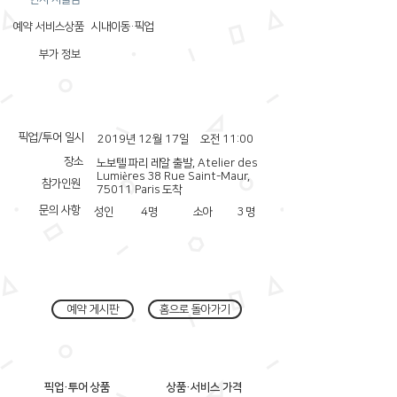
예약 서비스상품
시내이동·픽업
부가 정보
픽업/투어 일시
2019년 12월 17일
오전 11:00
장소
노보텔 파리 레알 출발, Atelier des
Lumières 38 Rue Saint-Maur,
참가인원
75011 Paris 도착
문의 사항
성인
4
명
소아
3
명
예약 게시판
홈으로 돌아가기
픽업·투어 상품
상품·서비스 가격