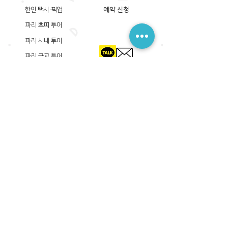
한인 택시·픽업
예약 신청
파리 쁘띠 투어
파리 시내 투어
파리 근교 투어
​등록상호: 파리 준 PARIS JUN
한국내 등록 번호​:
605-12-31408
서울시 금천구 가산디지털1로 149, B동 3층 305A-12호
(가산동, 신한이노플렉스)
사업자등록증
​관광사업등록증
공제기획여행보증서
​통신판매업신고증
​등록상호: PARIS JUN
프랑스내 등록 번호​:
822 730 149
R.C.S
86, rue Olivier De Serres 75015 Paris
사업자등록증