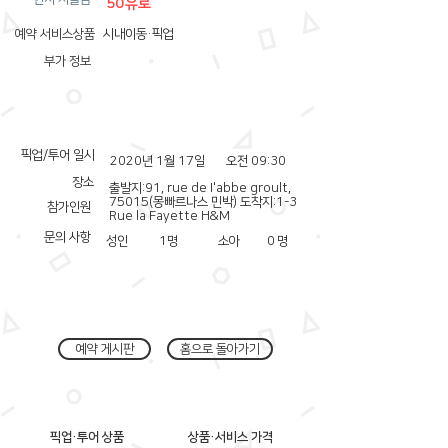
50유로
예약 서비스상품
시내이동·픽업
부가 정보
픽업/투어 일시
2020년 1월 17일
오전 09:30
장소
출발지:91, rue de I'abbe groult,
75015(몽빠르나스 민박) 도착지:1-3
참가인원
Rue la Fayette H&M
문의 사항
성인
1
명
소아
0
명
예약 게시판
홈으로 돌아가기
픽업·투어 상품
상품·서비스 가격