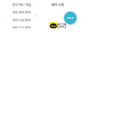
한인 택시·픽업
예약 신청
파리 쁘띠 투어
파리 시내 투어
파리 근교 투어
​등록상호: 파리 준 PARIS JUN
한국내 등록 번호​:
605-12-31408
서울시 금천구 가산디지털1로 149, B동 3층 305A-12호
(가산동, 신한이노플렉스)
사업자등록증
​관광사업등록증
공제기획여행보증서
​통신판매업신고증
​등록상호: PARIS JUN
프랑스내 등록 번호​:
822 730 149
R.C.S
86, rue Olivier De Serres 75015 Paris
사업자등록증