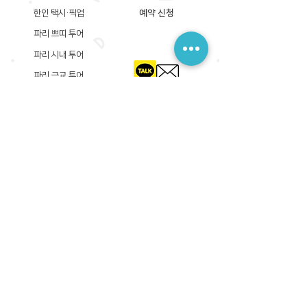
한인 택시·픽업
예약 신청
파리 쁘띠 투어
파리 시내 투어
파리 근교 투어
​등록상호: 파리 준 PARIS JUN
한국내 등록 번호​:
605-12-31408
서울시 금천구 가산디지털1로 149, B동 3층 305A-12호
(가산동, 신한이노플렉스)
사업자등록증
​관광사업등록증
공제기획여행보증서
​통신판매업신고증
​등록상호: PARIS JUN
프랑스내 등록 번호​:
822 730 149
R.C.S
86, rue Olivier De Serres 75015 Paris
사업자등록증