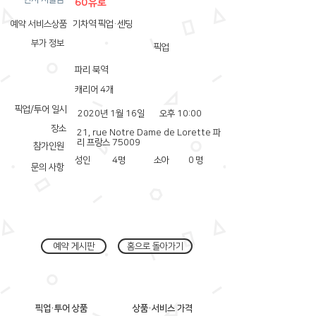
60유로
예약 서비스상품
기차역 픽업·센딩
부가 정보
픽업
파리 북역
캐리어 4개
픽업/투어 일시
2020년 1월 16일
오후 10:00
장소
21, rue Notre Dame de Lorette 파
리 프랑스 75009
참가인원
성인
4
명
소아
0
명
문의 사항
예약 게시판
홈으로 돌아가기
픽업·투어 상품
상품·서비스 가격