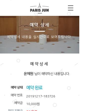
예약 상세
​예약상세 내용을 실시간으로 보여드립니다.
예약상세
윤혜원
​님이 예약하신 내용입니다.
예약 완료
​예약 상태
예약 번호
20191217-183726
예약금
10,000원
​현지 지불금