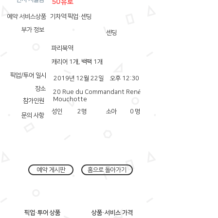
50유로
예약 서비스상품
기차역 픽업·센딩
부가 정보
센딩
파리북역
캐리어 1개, 백팩 1개
픽업/투어 일시
2019년 12월 22일
오후 12:30
장소
20 Rue du Commandant René
Mouchotte
참가인원
성인
2
명
소아
0
명
문의 사항
예약 게시판
홈으로 돌아가기
픽업·투어 상품
상품·서비스 가격