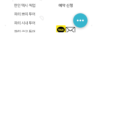
한인 택시·픽업
예약 신청
파리 쁘띠 투어
파리 시내 투어
파리 근교 투어
​등록상호: 파리 준 PARIS JUN
한국내 등록 번호​:
605-12-31408
서울시 금천구 가산디지털1로 149, B동 3층 305A-12호
(가산동, 신한이노플렉스)
사업자등록증
​관광사업등록증
공제기획여행보증서
​통신판매업신고증
​등록상호: PARIS JUN
프랑스내 등록 번호​:
822 730 149
R.C.S
86, rue Olivier De Serres 75015 Paris
사업자등록증