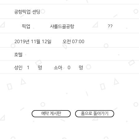
공항픽업·센딩
픽업
샤를드골공항
??
2019년 11월 12일
오전 07:00
호텔
성인
1
명
소아
0
명
예약 게시판
홈으로 돌아가기