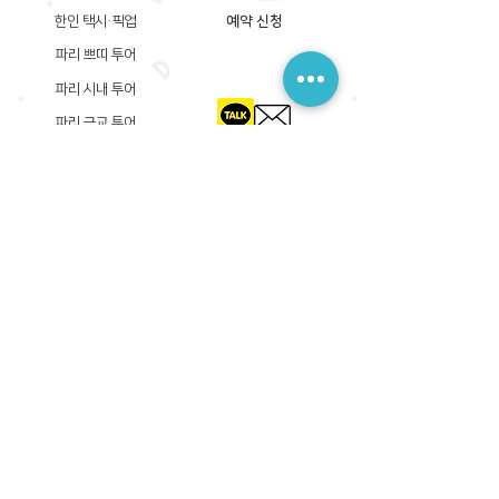
한인 택시·픽업
예약 신청
파리 쁘띠 투어
파리 시내 투어
파리 근교 투어
​등록상호: 파리 준 PARIS JUN
한국내 등록 번호​:
605-12-31408
서울시 금천구 가산디지털1로 149, B동 3층 305A-12호
(가산동, 신한이노플렉스)
사업자등록증
​관광사업등록증
공제기획여행보증서
​통신판매업신고증
​등록상호: PARIS JUN
프랑스내 등록 번호​:
822 730 149
R.C.S
86, rue Olivier De Serres 75015 Paris
사업자등록증