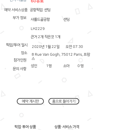
60유로
예약 서비스상품
공항픽업·센딩
부가 정보
샤를드골공항
센딩
LH2229
큰거 2개 작은것 1개
픽업/투어 일시
2020년 1월 22일
오전 07:30
장소
8 Rue Van Gogh, 75012 Paris, 프랑
스
참가인원
성인
1
명
소아
0
명
문의 사항
예약 게시판
홈으로 돌아가기
픽업·투어 상품
상품·서비스 가격