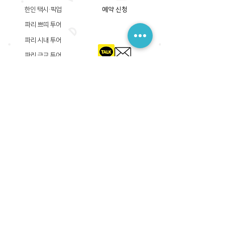
한인 택시·픽업
예약 신청
파리 쁘띠 투어
파리 시내 투어
파리 근교 투어
​등록상호: 파리 준 PARIS JUN
한국내 등록 번호​:
605-12-31408
서울시 금천구 가산디지털1로 149, B동 3층 305A-12호
(가산동, 신한이노플렉스)
사업자등록증
​관광사업등록증
공제기획여행보증서
​통신판매업신고증
​등록상호: PARIS JUN
프랑스내 등록 번호​:
822 730 149
R.C.S
86, rue Olivier De Serres 75015 Paris
사업자등록증