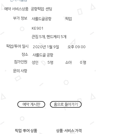
예약 서비스상품
공항픽업·센딩
부가 정보
샤를드골공항
픽업
KE901
큰짐 5개, 핸드케리 5개
픽업/투어 일시
2020년 1월 9일
오후 09:00
장소
샤를드골 공항
참가인원
성인
5
명
소아
0
명
문의 사항
예약 게시판
홈으로 돌아가기
픽업·투어 상품
상품·서비스 가격