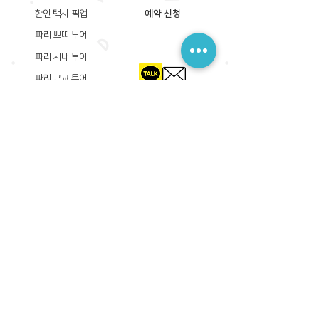
한인 택시·픽업
예약 신청
파리 쁘띠 투어
파리 시내 투어
파리 근교 투어
​등록상호: 파리 준 PARIS JUN
한국내 등록 번호​:
605-12-31408
서울시 금천구 가산디지털1로 149, B동 3층 305A-12호
(가산동, 신한이노플렉스)
사업자등록증
​관광사업등록증
공제기획여행보증서
​통신판매업신고증
​등록상호: PARIS JUN
프랑스내 등록 번호​:
822 730 149
R.C.S
86, rue Olivier De Serres 75015 Paris
사업자등록증