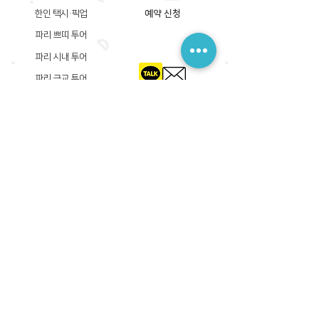
한인 택시·픽업
예약 신청
파리 쁘띠 투어
파리 시내 투어
파리 근교 투어
​등록상호: 파리 준 PARIS JUN
한국내 등록 번호​:
605-12-31408
서울시 금천구 가산디지털1로 149, B동 3층 305A-12호
(가산동, 신한이노플렉스)
사업자등록증
​관광사업등록증
공제기획여행보증서
​통신판매업신고증
​등록상호: PARIS JUN
프랑스내 등록 번호​:
822 730 149
R.C.S
86, rue Olivier De Serres 75015 Paris
사업자등록증