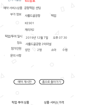
60유로
예약 서비스상품
공항픽업·센딩
부가 정보
샤를드골공항
픽업
KE901
캐리어2
픽업/투어 일시
2019년 12월 7일
오후 07:30
장소
샤를드골공항 2터미널
참가인원
성인
2
명
소아
0
명
문의 사항
예약 게시판
홈으로 돌아가기
픽업·투어 상품
상품·서비스 가격