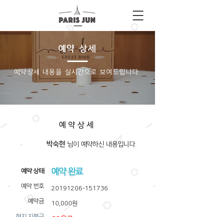
예약 상세
​예약상세 내용을 실시간으로 보여드립니다.
예약상세
박숙현
​님이 예약하신 내용입니다.
예약 완료
​예약 상태
예약 번호
20191206-151736
예약금
10,000원
​현지 지불금