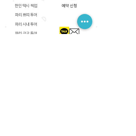
한인 택시·픽업
예약 신청
파리 쁘띠 투어
파리 시내 투어
파리 근교 투어
​등록상호: 파리 준 PARIS JUN
한국내 등록 번호​:
605-12-31408
서울시 금천구 가산디지털1로 149, B동 3층 305A-12호
(가산동, 신한이노플렉스)
사업자등록증
​관광사업등록증
공제기획여행보증서
​통신판매업신고증
​등록상호: PARIS JUN
프랑스내 등록 번호​:
822 730 149
R.C.S
86, rue Olivier De Serres 75015 Paris
사업자등록증