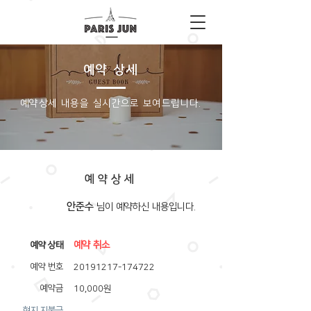
예약 상세
​예약상세 내용을 실시간으로 보여드립니다.
예약상세
안준수
​님이 예약하신 내용입니다.
예약 취소
​예약 상태
예약 번호
20191217-174722
예약금
10,000원
​현지 지불금