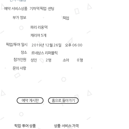
예약 서비스상품
기차역 픽업·센딩
부가 정보
픽업
파리 리옹역
캐리어 5개
픽업/투어 일시
2019년 12월 26일
오후 06:00
장소
르네상스 리퍼블릭
참가인원
성인
2
명
소아
0
명
문의 사항
예약 게시판
홈으로 돌아가기
픽업·투어 상품
상품·서비스 가격