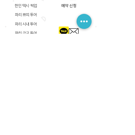
한인 택시·픽업
예약 신청
파리 쁘띠 투어
파리 시내 투어
파리 근교 투어
​등록상호: 파리 준 PARIS JUN
한국내 등록 번호​:
605-12-31408
서울시 금천구 가산디지털1로 149, B동 3층 305A-12호
(가산동, 신한이노플렉스)
사업자등록증
​관광사업등록증
공제기획여행보증서
​통신판매업신고증
​등록상호: PARIS JUN
프랑스내 등록 번호​:
822 730 149
R.C.S
86, rue Olivier De Serres 75015 Paris
사업자등록증