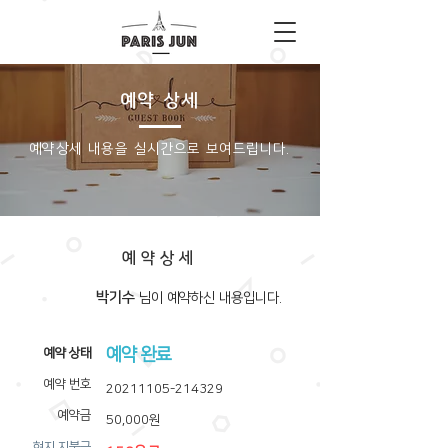
예약 상세
​예약상세 내용을 실시간으로 보여드립니다.
예약상세
박기수
​님이 예약하신 내용입니다.
예약 완료
​예약 상태
예약 번호
20211105-214329
예약금
50,000원
​현지 지불금