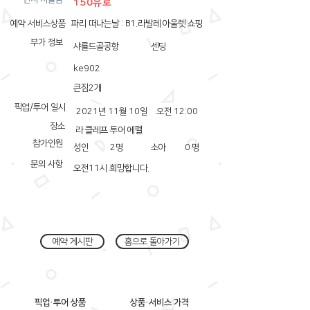
150유로
예약 서비스상품
파리 떠나는날 : B1.라발레 아울렛 쇼핑
부가 정보
샤를드골공항
센딩
ke902
큰짐2개
픽업/투어 일시
2021년 11월 10일
오전 12:00
장소
라 클레프 투어 에펠
참가인원
성인
2
명
소아
0
명
문의 사항
오전11시 희망합니다.
예약 게시판
홈으로 돌아가기
픽업·투어 상품
상품·서비스 가격