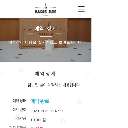
예약 상세
​예약상세 내용을 실시간으로 보여드립니다.
예약상세
김보민
​님이 예약하신 내용입니다.
예약 완료
​예약 상태
예약 번호
20210818-194721
예약금
10,000원
​현지 지불금