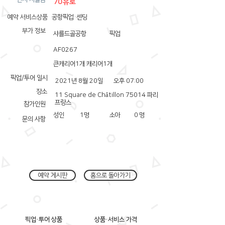
70유로
예약 서비스상품
공항픽업·센딩
부가 정보
샤를드골공항
픽업
AF0267
큰캐리어1개 캐리어1개
픽업/투어 일시
2021년 8월 20일
오후 07:00
장소
11 Square de Châtillon 75014 파리
프랑스
참가인원
성인
1
명
소아
0
명
문의 사항
예약 게시판
홈으로 돌아가기
픽업·투어 상품
상품·서비스 가격