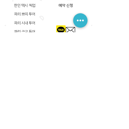
한인 택시·픽업
예약 신청
파리 쁘띠 투어
파리 시내 투어
파리 근교 투어
​등록상호: 파리 준 PARIS JUN
한국내 등록 번호​:
605-12-31408
서울시 금천구 가산디지털1로 149, B동 3층 305A-12호
(가산동, 신한이노플렉스)
사업자등록증
​관광사업등록증
공제기획여행보증서
​통신판매업신고증
​등록상호: PARIS JUN
프랑스내 등록 번호​:
822 730 149
R.C.S
86, rue Olivier De Serres 75015 Paris
사업자등록증