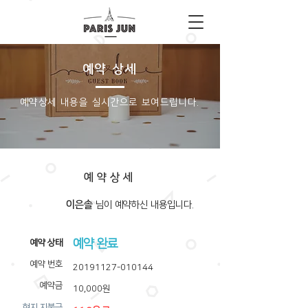
예약 상세
​예약상세 내용을 실시간으로 보여드립니다.
예약상세
이은솔
​님이 예약하신 내용입니다.
예약 완료
​예약 상태
예약 번호
20191127-010144
예약금
10,000원
​현지 지불금