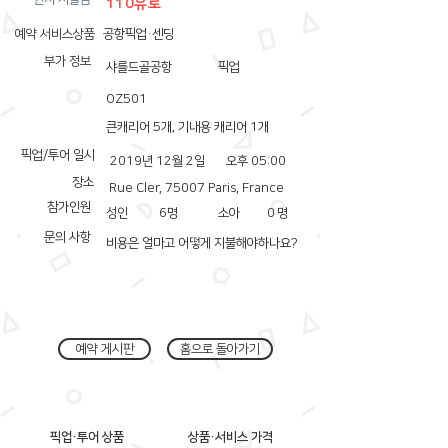
110유로
예약 서비스상품
공항픽업·센딩
부가 정보
샤를드골공항
픽업
OZ501
큰캐리어 5개, 기내용 캐리어 1개
픽업/투어 일시
2019년 12월 2일
오후 05:00
장소
Rue Cler, 75007 Paris, France
참가인원
성인
6
명
소아
0
명
문의 사항
비용은 얼마고 어떻게 지불해야하나요?
예약 게시판
홈으로 돌아가기
픽업·투어 상품
상품·서비스 가격