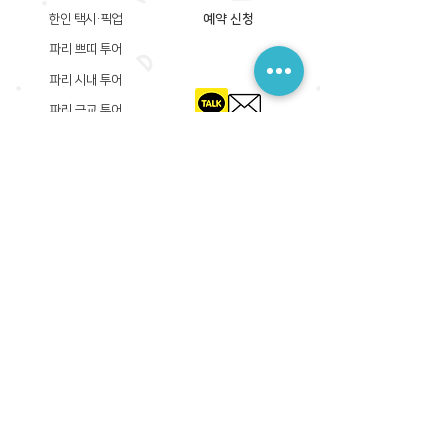
한인 택시·픽업
예약 신청
파리 쁘띠 투어
파리 시내 투어
파리 근교 투어
​등록상호: 파리 준 PARIS JUN
한국내 등록 번호​:
605-12-31408
서울시 금천구 가산디지털1로 149, B동 3층 305A-12호
(가산동, 신한이노플렉스)
사업자등록증
​관광사업등록증
공제기획여행보증서
​통신판매업신고증
​등록상호: PARIS JUN
프랑스내 등록 번호​:
822 730 149
R.C.S
86, rue Olivier De Serres 75015 Paris
사업자등록증