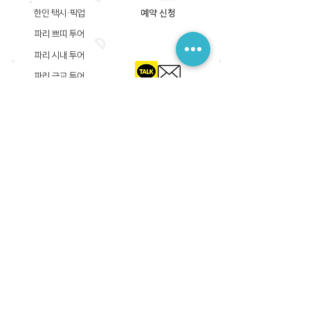
한인 택시·픽업
예약 신청
파리 쁘띠 투어
파리 시내 투어
파리 근교 투어
​등록상호: 파리 준 PARIS JUN
한국내 등록 번호​:
605-12-31408
서울시 금천구 가산디지털1로 149, B동 3층 305A-12호
(가산동, 신한이노플렉스)
사업자등록증
​관광사업등록증
공제기획여행보증서
​통신판매업신고증
​등록상호: PARIS JUN
프랑스내 등록 번호​:
822 730 149
R.C.S
86, rue Olivier De Serres 75015 Paris
사업자등록증