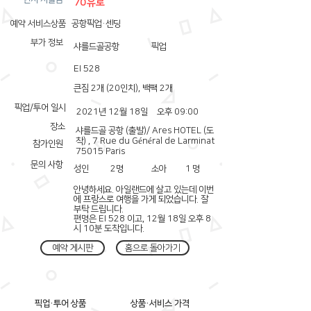
70유로
예약 서비스상품
공항픽업·센딩
부가 정보
샤를드골공항
픽업
EI 528
큰짐 2개 (20인치), 백팩 2개
픽업/투어 일시
2021년 12월 18일
오후 09:00
장소
샤를드골 공항 (출발)/ Ares HOTEL (도
착) , 7 Rue du Général de Larminat
참가인원
75015 Paris
문의 사항
성인
2
명
소아
1
명
안녕하세요. 아일랜드에 살고 있는데 이번
에 프랑스로 여행을 가게 되었습니다. 잘
부탁 드립니다.
편명은 EI 528 이고, 12월 18일 오후 8
시 10분 도착입니다.
예약 게시판
홈으로 돌아가기
픽업·투어 상품
상품·서비스 가격