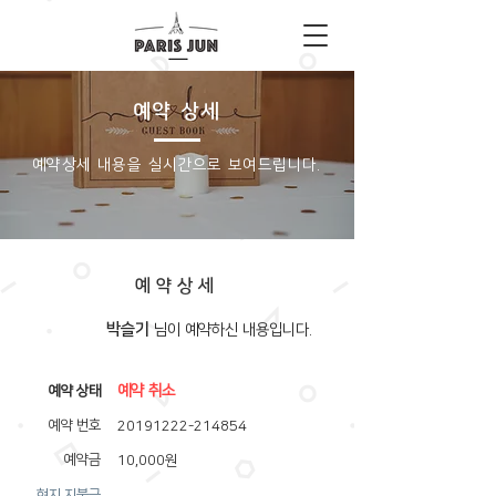
예약 상세
​예약상세 내용을 실시간으로 보여드립니다.
예약상세
박슬기
​님이 예약하신 내용입니다.
예약 취소
​예약 상태
예약 번호
20191222-214854
예약금
10,000원
​현지 지불금