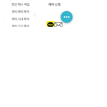
한인 택시·픽업
예약 신청
파리 쁘띠 투어
파리 시내 투어
파리 근교 투어
​등록상호: 파리 준 PARIS JUN
한국내 등록 번호​:
605-12-31408
서울시 금천구 가산디지털1로 149, B동 3층 305A-12호
(가산동, 신한이노플렉스)
사업자등록증
​관광사업등록증
공제기획여행보증서
​통신판매업신고증
​등록상호: PARIS JUN
프랑스내 등록 번호​:
822 730 149
R.C.S
86, rue Olivier De Serres 75015 Paris
사업자등록증