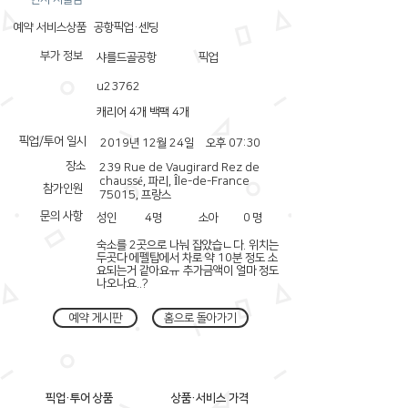
예약 서비스상품
공항픽업·센딩
부가 정보
샤를드골공항
픽업
u23762
캐리어 4개 백팩 4개
픽업/투어 일시
2019년 12월 24일
오후 07:30
장소
239 Rue de Vaugirard Rez de
chaussé, 파리, Île-de-France
참가인원
75015, 프랑스
문의 사항
성인
4
명
소아
0
명
숙소를 2곳으로 나눠 잡았습ㄴ다. 위치는
두곳다 에펠탑에서 차로 약 10분 정도 소
요되는거 같아요ㅠ 추가금액이 얼마 정도
나오나요..?
예약 게시판
홈으로 돌아가기
픽업·투어 상품
상품·서비스 가격