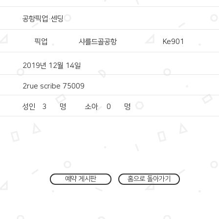
공항픽업·센딩
픽업
샤를드골공항
Ke901
2019년 12월 14일
2rue scribe 75009
성인
3
명
소아
0
명
예약 게시판
홈으로 돌아가기