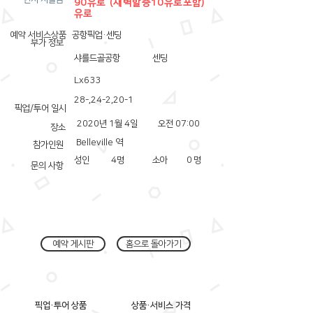
90유로 (새벽할증10유로포함)
유로
예약 서비스상품
공항픽업·센딩
부가 정보
샤를드골공항
센딩
Lx633
28-,24-2,20-1
픽업/투어 일시
2020년 1월 4일
오전 07:00
장소
Belleville 역
참가인원
성인
4
명
소아
0
명
문의 사항
예약 게시판
홈으로 돌아가기
픽업·투어 상품
상품·서비스 가격