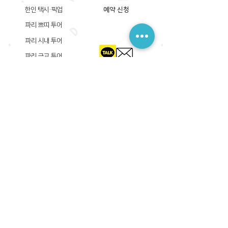
한인 택시·픽업
예약 신청
파리 쁘띠 투어
파리 시내 투어
파리 근교 투어
​등록상호: 파리 준 PARIS JUN
한국내 등록 번호​:
605-12-31408
서울시 금천구 가산디지털1로 149, B동 3층 305A-12호
(가산동, 신한이노플렉스)
사업자등록증
​관광사업등록증
공제기획여행보증서
​통신판매업신고증
​등록상호: PARIS JUN
프랑스내 등록 번호​:
822 730 149
R.C.S
86, rue Olivier De Serres 75015 Paris
사업자등록증