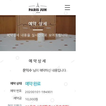
예약 상세
​예약상세 내용을 실시간으로 보여드립니다.
예약상세
문익수
​님이 예약하신 내용입니다.
예약 완료
​예약 상태
예약 번호
20200101-184901
예약금
10,000원
​현지 지불금