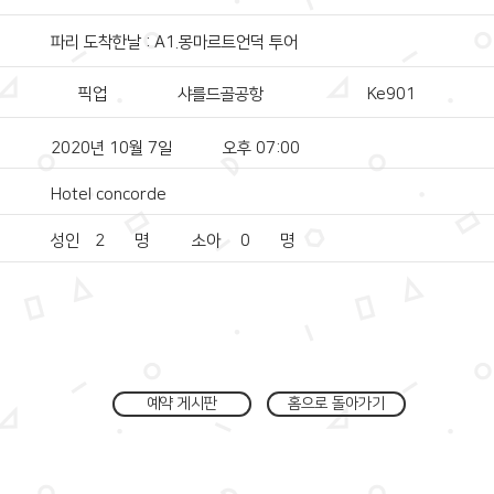
파리 도착한날 : A1.몽마르트언덕 투어
픽업
샤를드골공항
Ke901
2020년 10월 7일
오후 07:00
Hotel concorde
성인
2
명
소아
0
명
예약 게시판
홈으로 돌아가기