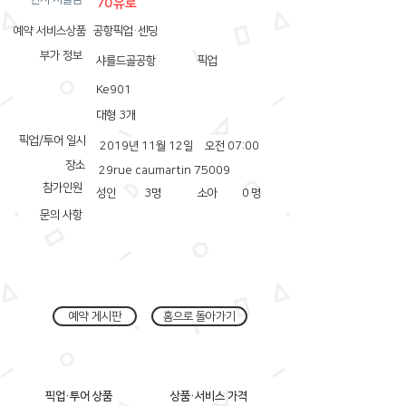
70유로
예약 서비스상품
공항픽업·센딩
부가 정보
샤를드골공항
픽업
Ke901
대형 3개
픽업/투어 일시
2019년 11월 12일
오전 07:00
장소
29rue caumartin 75009
참가인원
성인
3
명
소아
0
명
문의 사항
예약 게시판
홈으로 돌아가기
픽업·투어 상품
상품·서비스 가격