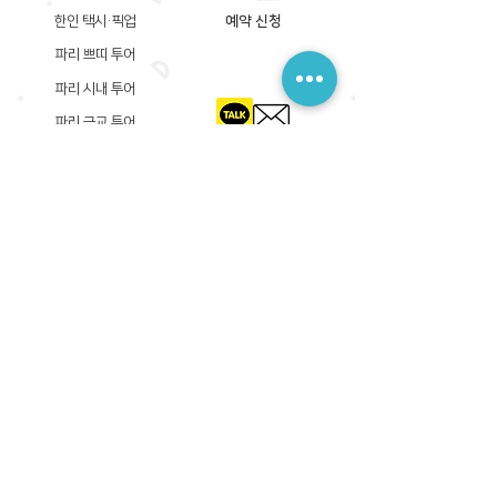
한인 택시·픽업
예약 신청
파리 쁘띠 투어
파리 시내 투어
파리 근교 투어
​등록상호: 파리 준 PARIS JUN
한국내 등록 번호​:
605-12-31408
서울시 금천구 가산디지털1로 149, B동 3층 305A-12호
(가산동, 신한이노플렉스)
사업자등록증
​관광사업등록증
공제기획여행보증서
​통신판매업신고증
​등록상호: PARIS JUN
프랑스내 등록 번호​:
822 730 149
R.C.S
86, rue Olivier De Serres 75015 Paris
사업자등록증