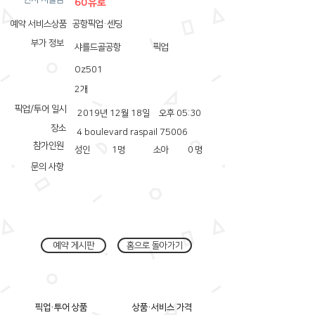
60유로
예약 서비스상품
공항픽업·센딩
부가 정보
샤를드골공항
픽업
Oz501
2개
픽업/투어 일시
2019년 12월 18일
오후 05:30
장소
4 boulevard raspail 75006
참가인원
성인
1
명
소아
0
명
문의 사항
예약 게시판
홈으로 돌아가기
픽업·투어 상품
상품·서비스 가격