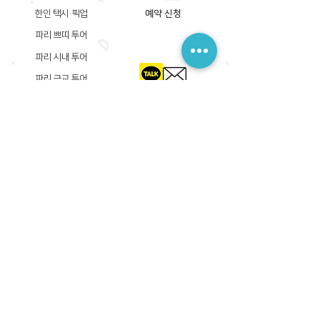
한인 택시·픽업
예약 신청
파리 쁘띠 투어
파리 시내 투어
파리 근교 투어
​등록상호: 파리 준 PARIS JUN
한국내 등록 번호​:
605-12-31408
서울시 금천구 가산디지털1로 149, B동 3층 305A-12호
(가산동, 신한이노플렉스)
사업자등록증
​관광사업등록증
공제기획여행보증서
​통신판매업신고증
​등록상호: PARIS JUN
프랑스내 등록 번호​:
822 730 149
R.C.S
86, rue Olivier De Serres 75015 Paris
사업자등록증