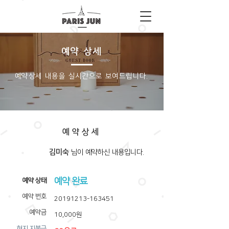
예약 상세
​예약상세 내용을 실시간으로 보여드립니다.
예약상세
김미숙
​님이 예약하신 내용입니다.
예약 완료
​예약 상태
예약 번호
20191213-163451
예약금
10,000원
​현지 지불금