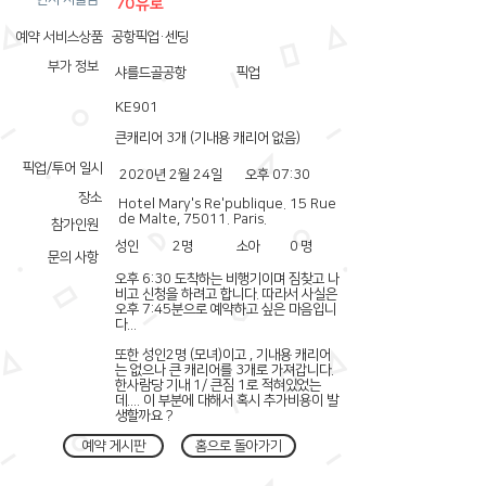
70유로
예약 서비스상품
공항픽업·센딩
부가 정보
샤를드골공항
픽업
KE901
큰캐리어 3개 (기내용 캐리어 없음)
픽업/투어 일시
2020년 2월 24일
오후 07:30
장소
Hotel Mary's Re'publique. 15 Rue
de Malte, 75011. Paris.
참가인원
성인
2
명
소아
0
명
문의 사항
오후 6:30 도착하는 비행기이며 짐찾고 나
비고 신청을 하려고 합니다. 따라서 사실은
오후 7:45분으로 예약하고 싶은 마음입니
다...
또한 성인2명 (모녀)이고 , 기내용 캐리어
는 없으나 큰 캐리어를 3개로 가져갑니다.
한사람당 기내 1/ 큰짐 1로 적혀있었는
데.... 이 부분에 대해서 혹시 추가비용이 발
생할까요 ?
예약 게시판
홈으로 돌아가기