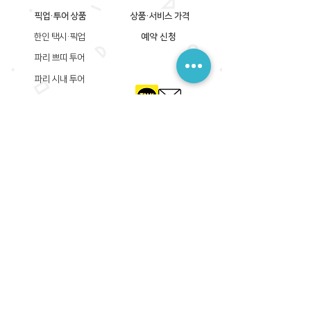
픽업·투어 상품
상품·서비스 가격
한인 택시·픽업
예약 신청
파리 쁘띠 투어
파리 시내 투어
파리 근교 투어
​등록상호: 파리 준 PARIS JUN
한국내 등록 번호​:
605-12-31408
서울시 금천구 가산디지털1로 149, B동 3층 305A-12호
(가산동, 신한이노플렉스)
사업자등록증
​관광사업등록증
공제기획여행보증서
​통신판매업신고증
​등록상호: PARIS JUN
프랑스내 등록 번호​:
822 730 149
R.C.S
86, rue Olivier De Serres 75015 Paris